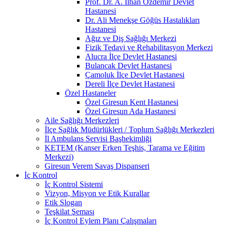
Prof. Dr. A. İlhan Özdemir Devlet
Hastanesi
Dr. Ali Menekşe Göğüs Hastalıkları
Hastanesi
Ağız ve Diş Sağlığı Merkezi
Fizik Tedavi ve Rehabilitasyon Merkezi
Alucra İlçe Devlet Hastanesi
Bulancak Devlet Hastanesi
Çamoluk İlçe Devlet Hastanesi
Dereli İlçe Devlet Hastanesi
Özel Hastaneler
Özel Giresun Kent Hastanesi
Özel Giresun Ada Hastanesi
Aile Sağlığı Merkezleri
İlçe Sağlık Müdürlükleri / Toplum Sağlığı Merkezleri
İl Ambulans Servisi Başhekimliği
KETEM (Kanser Erken Teşhis, Tarama ve Eğitim
Merkezi)
Giresun Verem Savaş Dispanseri
İç Kontrol
İç Kontrol Sistemi
Vizyon, Misyon ve Etik Kurallar
Etik Slogan
Teşkilat Şeması
İç Kontrol Eylem Planı Çalışmaları